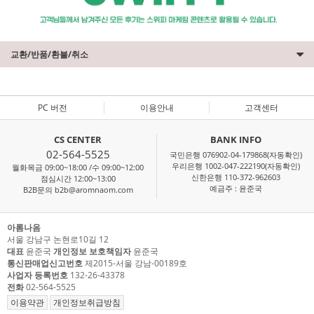
교환/반품/환불/취소
PC 버전
이용안내
고객센터
CS CENTER
BANK INFO
02-564-5525
국민은행 076902-04-179868(자동확인)
우리은행 1002-047-222190(자동확인)
월화목금 09:00~18:00 /수 09:00~12:00
신한은행 110-372-962603
점심시간 12:00~13:00
예금주 : 윤준국
B2B문의 b2b@aromnaom.com
아롬나옴
서울 강남구 논현로10길 12
대표
윤준국
개인정보 보호책임자
윤준국
통신판매업신고번호
제2015-서울 강남-00189호
사업자 등록번호
132-26-43378
전화
02-564-5525
이용약관
개인정보취급방침