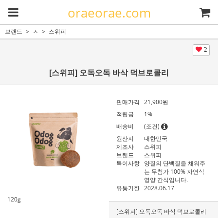
oraeorae.com
브랜드
ㅅ
스위피
2
[스위피] 오독오독 바삭 덕브로콜리
판매가격
21,900
원
적립금
1%
배송비
(조건)
원산지
대한민국
제조사
스위피
브랜드
스위피
특이사항
양질의 단백질을 채워주
는 무첨가 100% 자연식
영양 간식입니다.
유통기한
2028.06.17
120g
[스위피] 오독오독 바삭 덕브로콜리