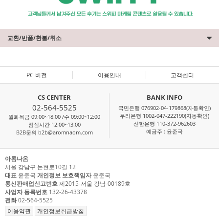
교환/반품/환불/취소
PC 버전
이용안내
고객센터
CS CENTER
BANK INFO
02-564-5525
국민은행 076902-04-179868(자동확인)
우리은행 1002-047-222190(자동확인)
월화목금 09:00~18:00 /수 09:00~12:00
신한은행 110-372-962603
점심시간 12:00~13:00
예금주 : 윤준국
B2B문의 b2b@aromnaom.com
아롬나옴
서울 강남구 논현로10길 12
대표
윤준국
개인정보 보호책임자
윤준국
통신판매업신고번호
제2015-서울 강남-00189호
사업자 등록번호
132-26-43378
전화
02-564-5525
이용약관
개인정보취급방침