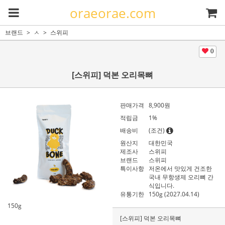
oraeorae.com
브랜드
ㅅ
스위피
0
[스위피] 덕본 오리목뼈
판매가격
8,900
원
적립금
1%
배송비
(조건)
원산지
대한민국
제조사
스위피
브랜드
스위피
특이사항
저온에서 맛있게 건조한
국내 무항생제 오리뼈 간
식입니다.
유통기한
150g (2027.04.14)
150g
[스위피] 덕본 오리목뼈