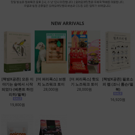
NEW ARRIVALS
[책방X공존] 모든 이
[더 퍼리폭스] 브랜
[더 퍼리폭스] 핫도
[책방X공존] 필로소
야기는 숲에서 시작
치 노즈워크 토이
기 노즈워크 토이
피 랩 (조니 톰슨/윌
되었다 (베른트 하인
28,000원
28,000원
북)
리히/윌북)
16,920원
19,800원