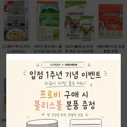
[그랜마 루시] 마카
[게더] 앤드레스 밸
[브이-플래닛] 비건
[페티펫] 비건 요로
나 프리믹스
리 비건 레시피 (유
독 푸드 미니바이트
튼튼 트릿
68,200원
통기한 할인)
2.04kg
38,500원
39,900원
58,400원
[페티펫] 알러지&면
[페티펫] 펌킨&블루
역 트릿
베리