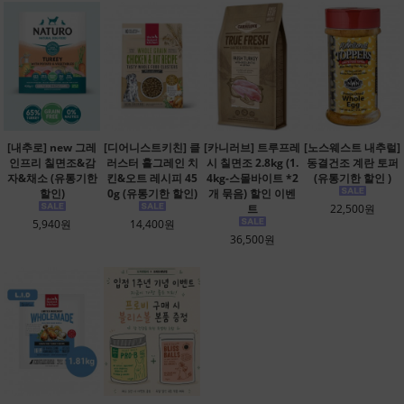
[내추로] new 그레
[디어니스트키친] 클
[카니러브] 트루프레
[노스웨스트 내추럴]
인프리 칠면조&감
러스터 홀그레인 치
시 칠면조 2.8kg (1.
동결건조 계란 토퍼
자&채소 (유통기한
킨&오트 레시피 45
4kg-스몰바이트 *2
(유통기한 할인 )
할인)
0g (유통기한 할인)
개 묶음) 할인 이벤
트
22,500원
5,940원
14,400원
36,500원