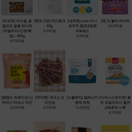
[리프릿] 리뉴얼_동
[펫츠그린] 마이핑크
[내추로] new 미니
[왜그] 불리 바이트
결건조 밀웜 레시피
35g
파우치 칠면조&현
33,000원
(저알러지/신장/췌
8,900원
미&채소
장) - 305g
4,000원
69,900원
[팜랜드 트레디션스]
[주아펫] 국내산 오
[스몰배치] 알래스카
[디어니스트키친] 펌
타이니 러브스 치킨
리안심
명태 트릿
킨 포얼오버스 칠면
24,000원
4,000원
14,000원
조&호박 스튜
4,500원