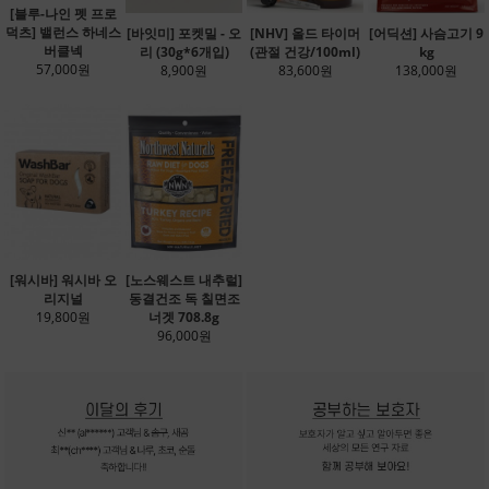
[블루-나인 펫 프로
덕츠] 밸런스 하네스
[바잇미] 포켓밀 - 오
[NHV] 올드 타이머
[어딕션] 사슴고기 9
버클넥
리 (30g*6개입)
(관절 건강/100ml)
kg
57,000원
8,900원
83,600원
138,000원
[워시바] 워시바 오
[노스웨스트 내추럴]
리지널
동결건조 독 칠면조
19,800원
너겟 708.8g
96,000원