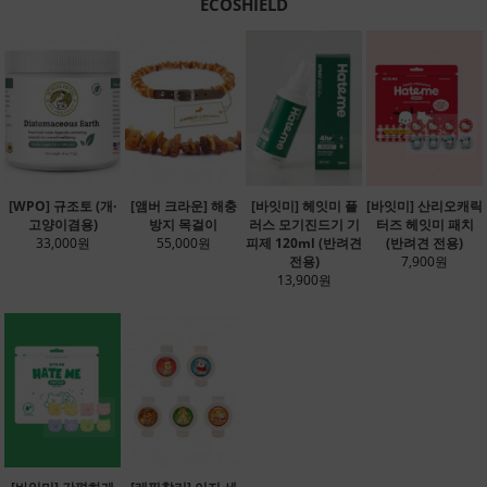
ECOSHIELD
[WPO] 규조토 (개·
[앰버 크라운] 해충
[바잇미] 헤잇미 플
[바잇미] 산리오캐릭
고양이겸용)
방지 목걸이
러스 모기진드기 기
터즈 헤잇미 패치
33,000원
55,000원
피제 120ml (반려견
(반려견 전용)
전용)
7,900원
13,900원