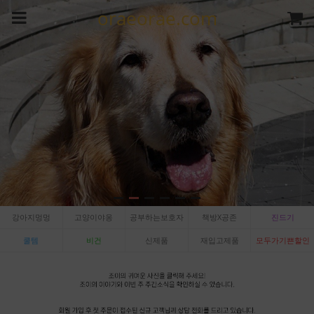
oraeorae.com
강아지멍멍
고양이야옹
공부하는보호자
책방X공존
진드기
쿨템
비건
신제품
재입고제품
모두가기쁜할인