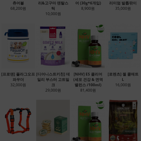
츄어블
리&고구마 덴탈스
어 (30g*6개입)
리미엄 발톱깎이
68,200원
틱
8,900원
35,000원
10,000원
[프로덴] 플라그오프
[디어니스트키친] 데
[NHV] ES 클리어
[로렌츠] 젤 쿨매트
파우더
일리 부스터 고트밀
(세포 건강 & 면역
L
32,000원
크
밸런스 /100ml)
16,000원
29,000원
81,400원