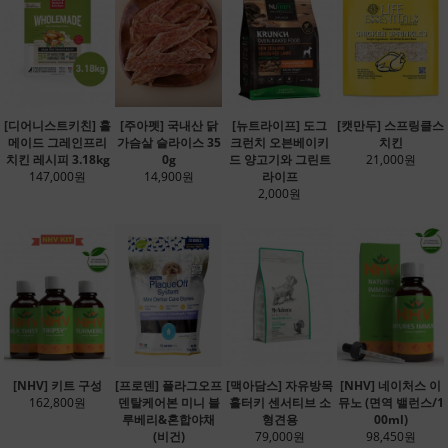
[디어니스트키친] 홀
[주아펫] 국내산 닭
[뉴트라이프] 도그
[캣만두] 스프링클스
메이드 그레인프리
가슴살 슬라이스 35
크런치 오븐베이키
치킨
치킨 레시피 3.18kg
0g
드 양고기와 그린트
21,000원
147,000원
14,900원
라이프
2,000원
[NHV] 키트 구성
[프로덴] 플라그오프
[맥아담스] 자유방목
[NHV] 네이처스 이
162,800원
덴탈케어본 미니 블
홀터키 센서티브 소
뮤노 (면역 밸런스/1
루베리&혼합야채
형견용
00ml)
(비건)
79,000원
98,450원