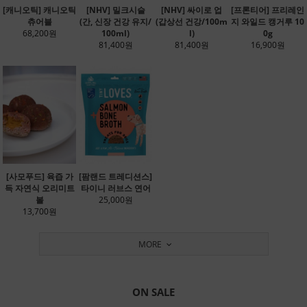
[캐니오틱] 캐니오틱
[NHV] 밀크시슬
[NHV] 싸이로 업
[프론티어] 프리레인
츄어블
(간, 신장 건강 유지/
(갑상선 건강/100m
지 와일드 캥거루 10
68,200원
100ml)
l)
0g
81,400원
81,400원
16,900원
[사모푸드] 육즙 가
[팜랜드 트레디션스]
득 자연식 오리미트
타이니 러브스 연어
볼
25,000원
13,700원
MORE
ON SALE