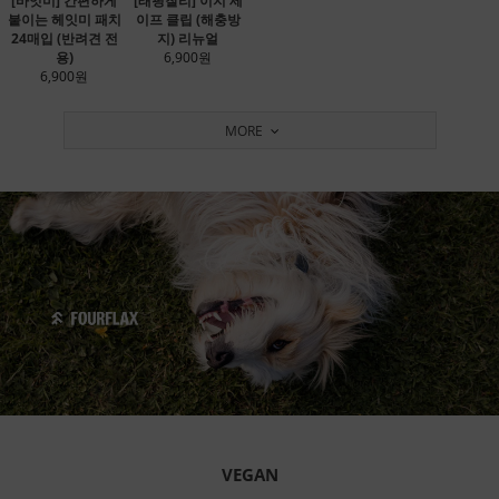
[바잇미] 간편하게
[래핑찰리] 이지 세
붙이는 헤잇미 패치
이프 클립 (해충방
24매입 (반려견 전
지) 리뉴얼
용)
6,900원
6,900원
MORE
VEGAN