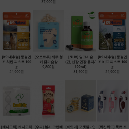
37,000원
[K9 내추럴] 동결건
[오쏘트루] 제주 청
[NHV] 밀크시슬
[K9 내추럴] 동결건
조 치킨 피스트 100
키 닭가슴살
(간, 신장 건강 유지/
조 비프 피스트 100
g
9,800원
100ml)
g
24,900원
81,400원
24,900원
[캐니오틱] 캐니오틱
[수파] 헬시 크랜베
[바잇미] 포켓밀 - 연
[워킨위드] 룩컷 프