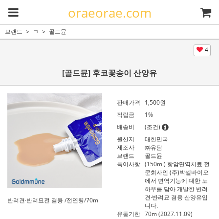
oraeorae.com
브랜드
ㄱ
골드뮨
4
[골드뮨] 후코꽃송이 산양유
판매가격
1,500
원
적립금
1%
배송비
(조건)
원산지
대한민국
제조사
㈜유담
브랜드
골드뮨
특이사항
(150ml) 항암면역치료 전
문회사인 (주)박셀바이오
에서 면역기능에 대한 노
하우를 담아 개발한 반려
견·반려묘 겸용 산양유입
반려견·반려묘전 겸용 /전연령/70ml
니다.
유통기한
70m (2027.11.09)