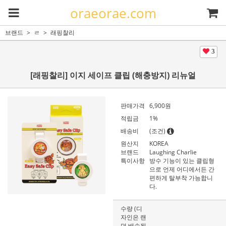
oraeorae.com
브랜드
ㄹ
래핑찰리
3
[래핑찰리] 이지 세이프 클립 (해충방지) 리뉴얼
판매가격
6,900원
적립금
1%
배송비
(조건)
원산지
KOREA
브랜드
Laughing Charlie
특이사항
방수 기능이 있는 클립형
으로 언제 어디에서든 간
편하게 탈부착 가능합니
다.
수량 (디
자인은 랜
덤 배송됩