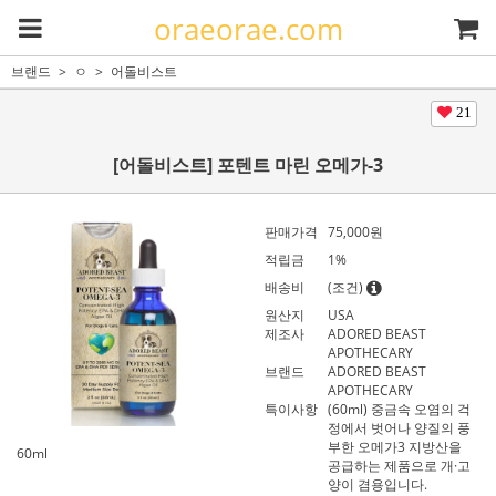
oraeorae.com
브랜드
ㅇ
어돌비스트
21
[어돌비스트] 포텐트 마린 오메가-3
판매가격
75,000
원
적립금
1%
배송비
(조건)
원산지
USA
제조사
ADORED BEAST
APOTHECARY
브랜드
ADORED BEAST
APOTHECARY
특이사항
(60ml) 중금속 오염의 걱
정에서 벗어나 양질의 풍
부한 오메가3 지방산을
60ml
공급하는 제품으로 개·고
양이 겸용입니다.