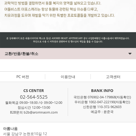
교환/반품/환불/취소
PC 버전
이용안내
고객센터
CS CENTER
BANK INFO
02-564-5525
국민은행 076902-04-179868(자동확인)
우리은행 1002-047-222190(자동확인)
월화목금 09:00~18:00 /수 09:00~12:00
신한은행 110-372-962603
점심시간 12:00~13:00
예금주 : 윤준국
B2B문의 b2b@aromnaom.com
아롬나옴
서울 강남구 논현로10길 12