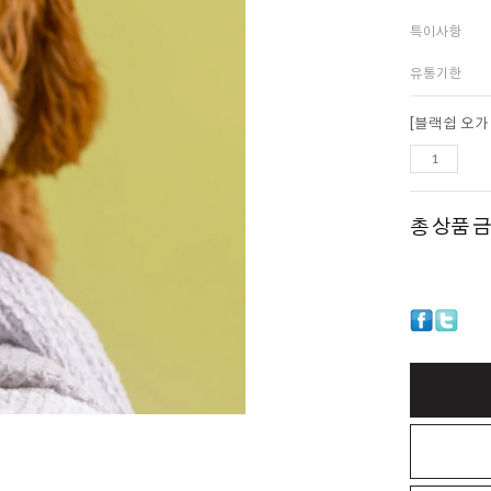
특이사항
유통기한
[블랙쉽 오가
총 상품 