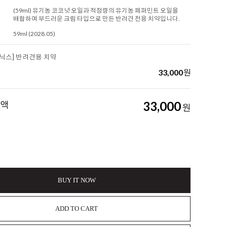
(59ml) 유기농 코코넛 오일과 적정량의 유기농 페퍼민트 오일을
배합하여 부드러운 크림 타입으로 만든 반려견 전용 치약입니다.
59ml (2028.05)
닉스] 반려견용 치약
33,000
원
금액
33,000
원
BUY IT NOW
ADD TO CART