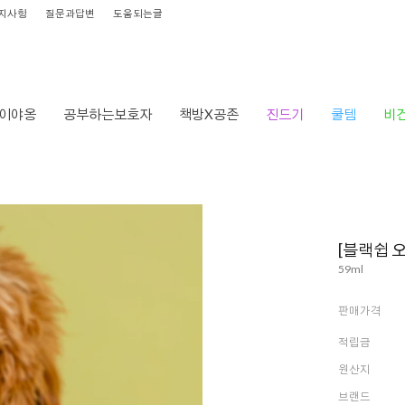
지사항
질문과답변
도움되는글
이야옹
공부하는보호자
책방X공존
진드기
쿨템
비
[블랙쉽 
59ml
판매가격
적립금
원산지
브랜드