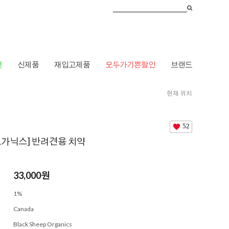
건
신제품
재입고제품
모두가기쁜할인
브랜드
현재 위치
HOME
>
브랜드
>
ㅂ
>
블랙쉽 오가닉스
> [블랙쉽 오가닉스] 반려견용 치약
52
오가닉스] 반려견용 치약
33,000
원
1%
Canada
Black Sheep Organics