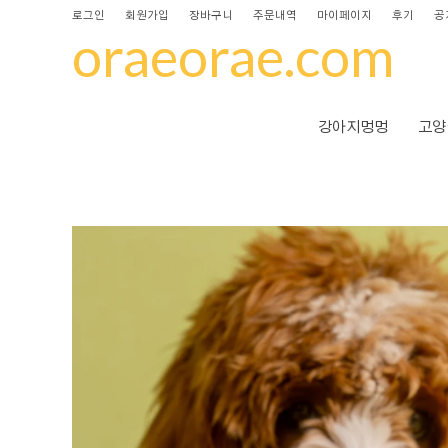
로그인
회원가입
장바구니
주문내역
마이페이지
후기
공
oraeorae.com
강아지멍멍
고양