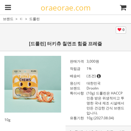
oraeorae.com
브랜드
ㄷ
드룰린
0
[드룰린] 터키츄 칠면조 힘줄 프레즐
판매가격
3,000
원
적립금
1%
배송비
(조건)
원산지
대한민국
브랜드
Droolin
특이사항
(10g) 드룰린은 HACCP
인증 받은 위생적이고 투
명한 국내 제조 시설에서
만든 건강한 간식 브랜드
입니다.
유통기한
10g (2027.08.04)
10g