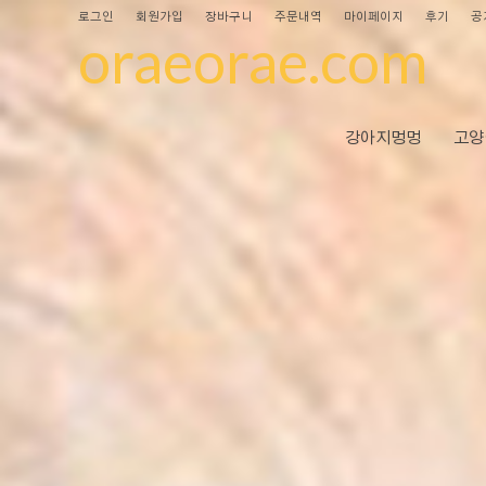
로그인
회원가입
장바구니
주문내역
마이페이지
후기
공
oraeorae.com
강아지멍멍
고양