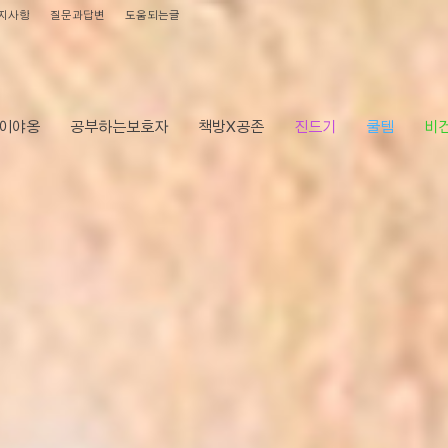
지사항
질문과답변
도움되는글
이야옹
공부하는보호자
책방X공존
진드기
쿨템
비