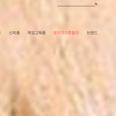
건
신제품
재입고제품
모두가기쁜할인
브랜드