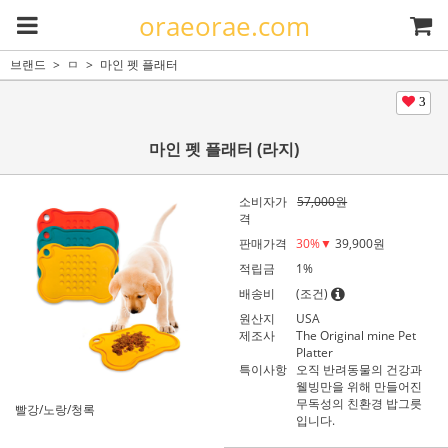
oraeorae.com
브랜드
ㅁ
마인 펫 플래터
3
마인 펫 플래터 (라지)
소비자가
57,000원
격
판매가격
30
%▼
39,900원
적립금
1%
배송비
(조건)
원산지
USA
제조사
The Original mine Pet
Platter
특이사항
오직 반려동물의 건강과
웰빙만을 위해 만들어진
무독성의 친환경 밥그릇
빨강/노랑/청록
입니다.