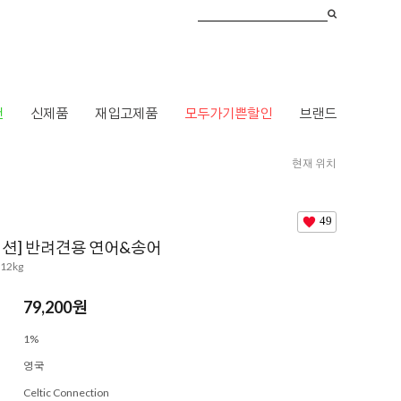
건
신제품
재입고제품
모두가기쁜할인
브랜드
현재 위치
HOME
>
브랜드
>
ㅋ
>
켈틱 커넥션
> [켈틱 커넥션] 반려견용 연어&송어
49
넥션] 반려견용 연어&송어
/ 12kg
79,200원
1%
영국
Celtic Connection