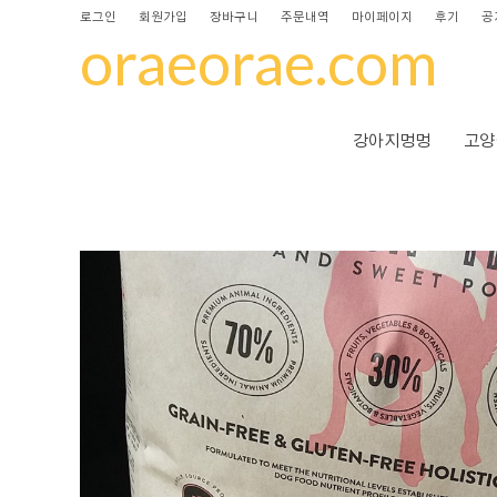
로그인
회원가입
장바구니
주문내역
마이페이지
후기
공
oraeorae.com
강아지멍멍
고양