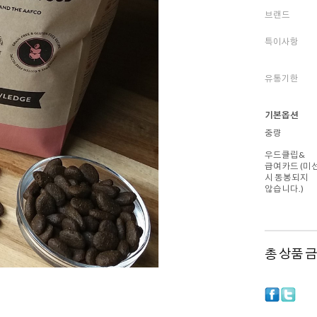
브랜드
특이사항
유통기한
기본옵션
중량
우드클립&
급여카드 (미
시 동봉되지
않습니다.)
총 상품 