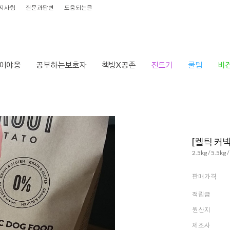
지사항
질문과답변
도움되는글
이야옹
공부하는보호자
책방X공존
진드기
쿨템
비
[켈틱 커
2.5kg / 5.5kg 
판매가격
적립금
원산지
제조사