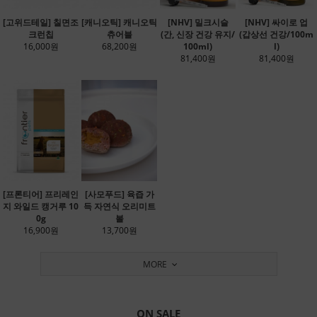
[고위드테일] 칠면조
[캐니오틱] 캐니오틱
[NHV] 밀크시슬
[NHV] 싸이로 업
크런칩
츄어블
(간, 신장 건강 유지/
(갑상선 건강/100m
16,000원
68,200원
100ml)
l)
81,400원
81,400원
[프론티어] 프리레인
[사모푸드] 육즙 가
지 와일드 캥거루 10
득 자연식 오리미트
0g
볼
16,900원
13,700원
MORE
ON SALE