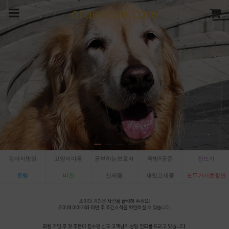
oraeorae.com
강아지멍멍
고양이야옹
공부하는보호자
책방X공존
진드기
쿨템
비건
신제품
재입고제품
모두가기쁜할인