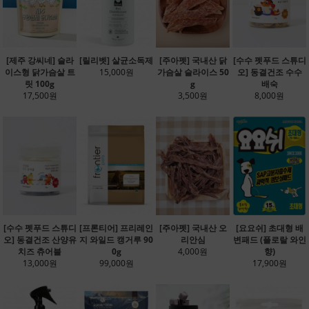
[제주 강씨네] 슬라
[릴리벳] 살균소독제
[주아펫] 국내산 닭
[수수 펫푸드 스튜디
이스형 닭가슴살 트
15,000원
가슴살 슬라이스 50
오] 동결건조 수수
릿 100g
g
배숙
17,500원
3,500원
8,000원
[수수 펫푸드 스튜디
[프론티어] 프리레인
[주아펫] 국내산 오
[요요쉬] 초대형 배
오] 동결건조 산양유
지 와일드 캥거루 90
리안심
변패드 (플로랄 와인
치즈 츄어블
0g
4,000원
향)
13,000원
99,000원
17,900원