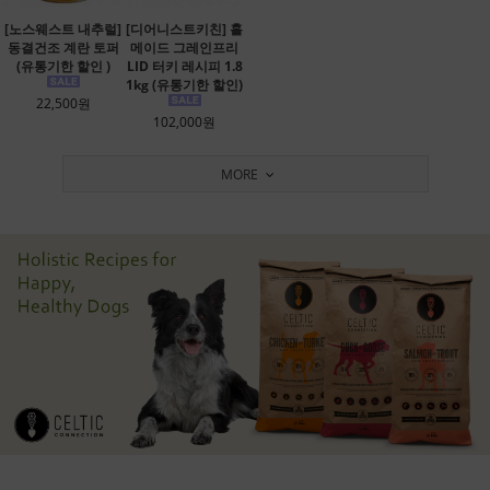
[노스웨스트 내추럴]
[디어니스트키친] 홀
동결건조 계란 토퍼
메이드 그레인프리
(유통기한 할인 )
LID 터키 레시피 1.8
1kg (유통기한 할인)
22,500원
102,000원
MORE