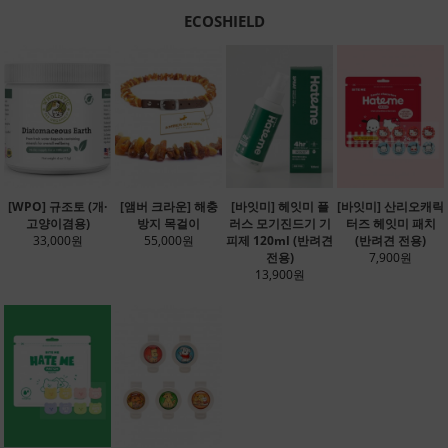
ECOSHIELD
[WPO] 규조토 (개·
[앰버 크라운] 해충
[바잇미] 헤잇미 플
[바잇미] 산리오캐릭
고양이겸용)
방지 목걸이
러스 모기진드기 기
터즈 헤잇미 패치
33,000원
55,000원
피제 120ml (반려견
(반려견 전용)
전용)
7,900원
13,900원