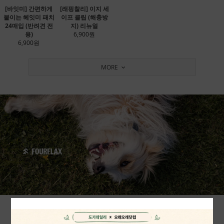
[바잇미] 간편하게
[래핑찰리] 이지 세
붙이는 헤잇미 패치
이프 클립 (해충방
24매입 (반려견 전
지) 리뉴얼
용)
6,900원
6,900원
MORE
VEGAN