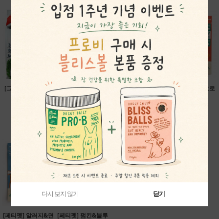
[그랜마 루시] 마카
[게더] 앤드레스 밸
[브이-플래닛] 비건
[페티펫] 비건 요로
나 프리믹스
리 비건 레시피 (유
독 푸드 미니바이트
튼튼 트릿
68,200원
통기한 할인)
2.04kg
38,500원
39,900원
58,400원
다시 보지 않기
다시 보지 않기
다시 보지 않기
닫기
닫기
닫기
[페티펫] 알러지&면
[페티펫] 펌킨&블루