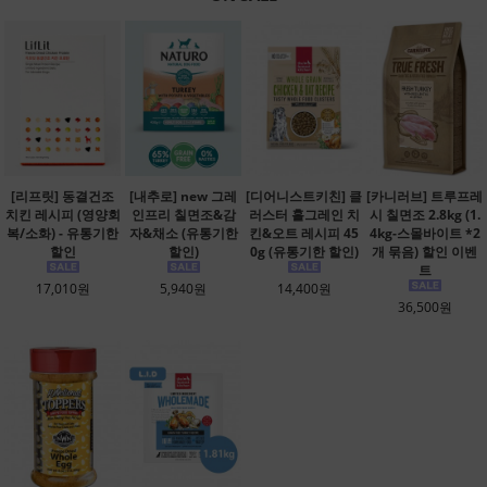
[리프릿] 동결건조
[내추로] new 그레
[디어니스트키친] 클
[카니러브] 트루프레
치킨 레시피 (영양회
인프리 칠면조&감
러스터 홀그레인 치
시 칠면조 2.8kg (1.
복/소화) - 유통기한
자&채소 (유통기한
킨&오트 레시피 45
4kg-스몰바이트 *2
할인
할인)
0g (유통기한 할인)
개 묶음) 할인 이벤
트
17,010원
5,940원
14,400원
36,500원