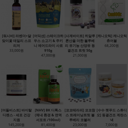
[워시바] 라벤더+달
[어딕션] 스테이크하
[사계바이트] 히알루
[캐니오틱] 캐니오틱
맞이꽃 데일리 스프
우스 소고기 & 주키
론산을 더한 블루베
츄어블
리저
니 에어드라이 사료
리 유기농 산양유 동
68,200원
33,000원
910g
결건조 트릿 50g
47,000원
21,000원
[어돌비스트] 바이탈
[NHV] BK 디톡스
[코코테라피] 코코참
[수수 펫푸드 스튜디
디펜스 - 세포 건강
(체내 환경 & 면역
스 트레이닝트릿 블
오] 동결건조 계란스
지원
서포트 /100ml)
루베리 코블러
낵
145,200원
81,400원
23,000원
7,000원