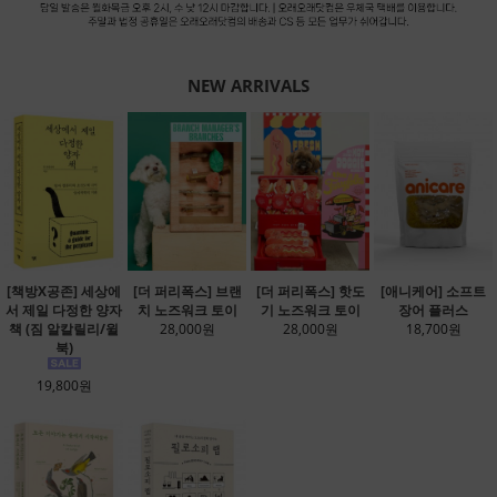
NEW ARRIVALS
[책방X공존] 세상에
[더 퍼리폭스] 브랜
[더 퍼리폭스] 핫도
[애니케어] 소프트
서 제일 다정한 양자
치 노즈워크 토이
기 노즈워크 토이
장어 플러스
책 (짐 알칼릴리/윌
28,000원
28,000원
18,700원
북)
19,800원