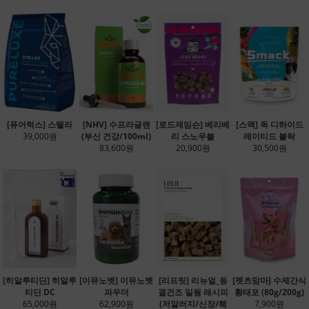
[퓨어럭스] 스텔라
[NHV] 수프라글랜
[로드제임슨] 베리베
[스맥] 독 디하이드
39,000원
(부신 건강/100ml)
리 스노우볼
레이티드 볼락
83,600원
20,900원
30,500원
[히알루티딘] 히알루
[이뮤노벳] 이뮤노벳
[리프릿] 리뉴얼_동
[펫츠맘마] 수제간식
티딘 DC
파우더
결건조 밀웜 레시피
황태포 (80g/200g)
65,000원
62,900원
(저알러지/신장/췌
7,900원