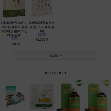
[책방X공존] 모든 이
[책방X공존] 필로소
야기는 숲에서 시작
피 랩 (조니 톰슨/윌
되었다 (베른트 하인
북)
리히/윌북)
16,920원
19,800원
MORE
RESTOCKED