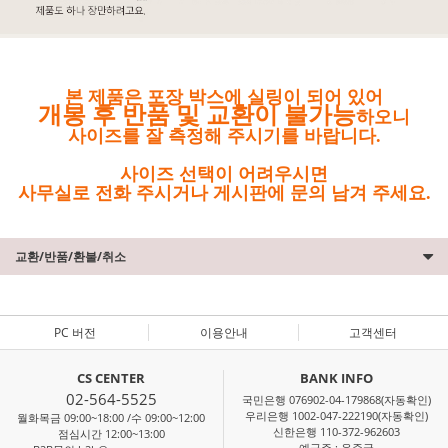
본 제품은 포장 박스에 실링이 되어 있어
개봉 후 반품 및 교환이 불가능
하오니
사이즈를 잘 측정해 주시기를 바랍니다.
사이즈 선택이 어려우시면
사무실로 전화 주시거나 게시판에 문의 남겨 주세요.
교환/반품/환불/취소
PC 버전
이용안내
고객센터
CS CENTER
BANK INFO
02-564-5525
국민은행 076902-04-179868(자동확인)
우리은행 1002-047-222190(자동확인)
월화목금 09:00~18:00 /수 09:00~12:00
신한은행 110-372-962603
점심시간 12:00~13:00
예금주 : 윤준국