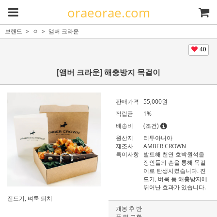
oraeorae.com
브랜드
ㅇ
앰버 크라운
40
[앰버 크라운] 해충방지 목걸이
판매가격
55,000원
적립금
1%
배송비
(조건)
원산지
리투아니아
제조사
AMBER CROWN
특이사항
발트해 천연 호박원석을
장인들의 손을 통해 목걸
이로 탄생시켰습니다. 진
드기, 벼룩 등 해충방지에
뛰어난 효과가 있습니다.
진드기, 벼룩 퇴치
개봉 후 반
품 및 교환