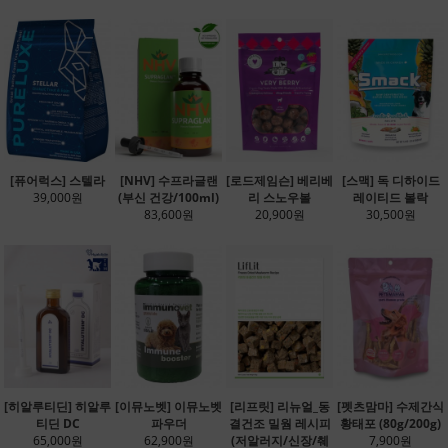
[퓨어럭스] 스텔라
[NHV] 수프라글랜
[로드제임슨] 베리베
[스맥] 독 디하이드
39,000원
(부신 건강/100ml)
리 스노우볼
레이티드 볼락
83,600원
20,900원
30,500원
[히알루티딘] 히알루
[이뮤노벳] 이뮤노벳
[리프릿] 리뉴얼_동
[펫츠맘마] 수제간식
티딘 DC
파우더
결건조 밀웜 레시피
황태포 (80g/200g)
65,000원
62,900원
(저알러지/신장/췌
7,900원