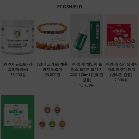
ECOSHIELD
[WPO] 규조토 (개·
[앰버 크라운] 해충
[바잇미] 헤잇미 플
[바잇미] 산리오캐릭
고양이겸용)
방지 목걸이
러스 모기진드기 기
터즈 헤잇미 패치
33,000원
55,000원
피제 120ml (반려견
(반려견 전용)
전용)
7,900원
13,900원