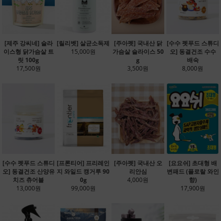
[제주 강씨네] 슬라
[릴리벳] 살균소독제
[주아펫] 국내산 닭
[수수 펫푸드 스튜디
이스형 닭가슴살 트
15,000원
가슴살 슬라이스 50
오] 동결건조 수수
릿 100g
g
배숙
17,500원
3,500원
8,000원
[수수 펫푸드 스튜디
[프론티어] 프리레인
[주아펫] 국내산 오
[요요쉬] 초대형 배
오] 동결건조 산양유
지 와일드 캥거루 90
리안심
변패드 (플로랄 와인
치즈 츄어블
0g
4,000원
향)
13,000원
99,000원
17,900원