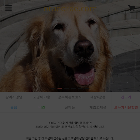
oraeorae.com
강아지멍멍
고양이야옹
공부하는보호자
책방X공존
진드기
쿨템
비건
신제품
재입고제품
모두가기쁜할인