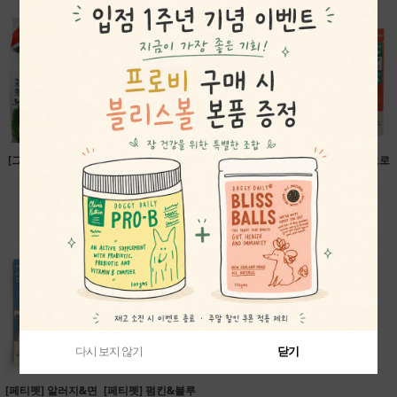
[그랜마 루시] 마카
[게더] 앤드레스 밸
[브이-플래닛] 비건
[페티펫] 비건 요로
나 프리믹스
리 비건 레시피 (유
독 푸드 미니바이트
튼튼 트릿
68,200원
통기한 할인)
2.04kg
38,500원
39,900원
58,400원
다시 보지 않기
다시 보지 않기
다시 보지 않기
닫기
닫기
닫기
[페티펫] 알러지&면
[페티펫] 펌킨&블루