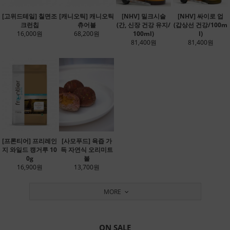
[고위드테일] 칠면조
[캐니오틱] 캐니오틱
[NHV] 밀크시슬
[NHV] 싸이로 업
크런칩
츄어블
(간, 신장 건강 유지/
(갑상선 건강/100m
16,000원
68,200원
100ml)
l)
81,400원
81,400원
[프론티어] 프리레인
[사모푸드] 육즙 가
지 와일드 캥거루 10
득 자연식 오리미트
0g
볼
16,900원
13,700원
MORE
ON SALE