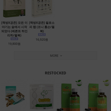
[책방X공존] 모든 이
[책방X공존] 필로소
야기는 숲에서 시작
피 랩 (조니 톰슨/윌
되었다 (베른트 하인
북)
리히/윌북)
16,920원
19,800원
MORE
RESTOCKED