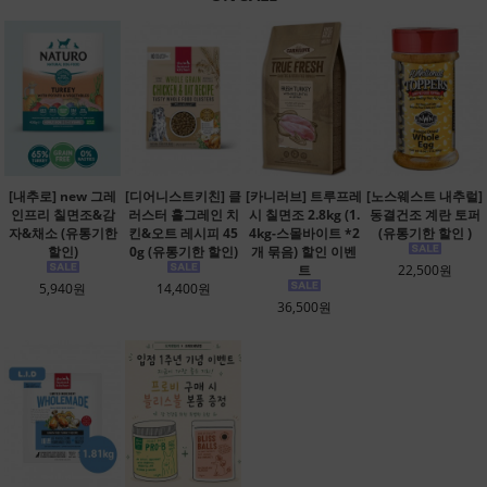
[내추로] new 그레
[디어니스트키친] 클
[카니러브] 트루프레
[노스웨스트 내추럴]
인프리 칠면조&감
러스터 홀그레인 치
시 칠면조 2.8kg (1.
동결건조 계란 토퍼
자&채소 (유통기한
킨&오트 레시피 45
4kg-스몰바이트 *2
(유통기한 할인 )
할인)
0g (유통기한 할인)
개 묶음) 할인 이벤
트
22,500원
5,940원
14,400원
36,500원