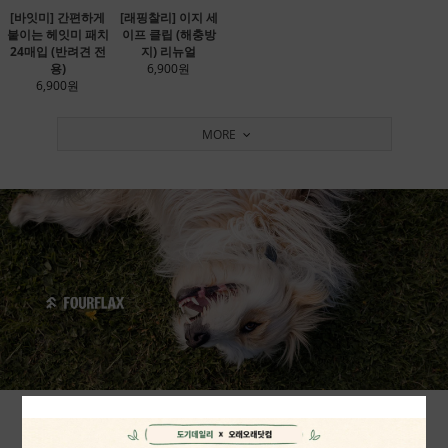
[바잇미] 간편하게
[래핑찰리] 이지 세
붙이는 헤잇미 패치
이프 클립 (해충방
24매입 (반려견 전
지) 리뉴얼
용)
6,900원
6,900원
MORE
VEGAN