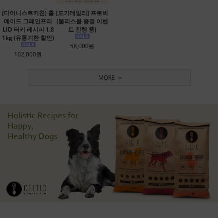
[디어니스트키친] 홀
[도기데일리] 프로비
메이드 그레인프리
(블리스볼 증정 이벤
LID 터키 레시피 1.8
트 진행 중)
1kg (유통기한 할인)
58,000원
102,000원
MORE