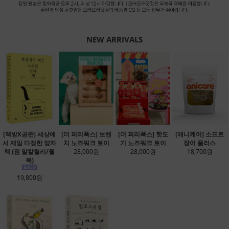
NEW ARRIVALS
[책방X공존] 세상에
[더 퍼리폭스] 브랜
[더 퍼리폭스] 핫도
[애니케어] 소프트
서 제일 다정한 양자
치 노즈워크 토이
기 노즈워크 토이
장어 플러스
책 (짐 알칼릴리/윌
28,000원
28,000원
18,700원
북)
19,800원