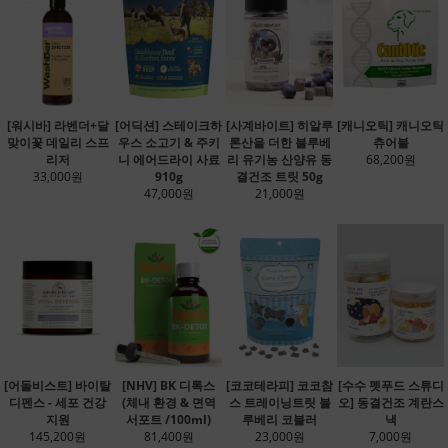
[워시바] 라벤더+달
[어딕션] 스테이크하
[사계바이트] 히알루
[캐니오틱] 캐니오틱
맞이꽃 데일리 스프
우스 소고기 & 주키
론산을 더한 블루베
츄어블
리저
니 에어드라이 사료
리 유기농 산양유 동
68,200원
33,000원
910g
결건조 트릿 50g
47,000원
21,000원
[어돌비스트] 바이탈
[NHV] BK 디톡스
[코코테라피] 코코참
[수수 펫푸드 스튜디
디펜스 - 세포 건강
(체내 환경 & 면역
스 트레이닝트릿 블
오] 동결건조 계란스
지원
서포트 /100ml)
루베리 코블러
낵
145,200원
81,400원
23,000원
7,000원