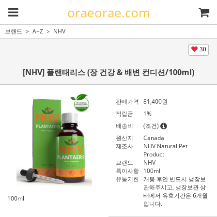
oraeorae.com
브랜드
A~Z
NHV
30
[NHV] 플랜태리스 (장 건강 & 배변 컨디션/100ml)
판매가격
81,400
원
적립금
1%
배송비
(조건)
원산지
Canada
제조사
NHV Natural Pet
Product
브랜드
NHV
특이사항
100ml
유통기한
개봉 후엔 반드시 냉장보
관해주시고, 냉장보관 상
태에서 유효기간은 6개월
100ml
입니다.