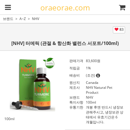
oraeorae.com
브랜드
A~Z
NHV
83
[NHV] 터메릭 (관절 & 항산화 밸런스 서포트/100ml)
판매가격
83,600
원
적립금
1%
배송비
(조건)
원산지
Canada
제조사
NHV Natural Pet
Product
브랜드
NHV
특이사항
100ml
유통기한
개봉 후엔 반드시 냉장보
관해주시고, 냉장보관 상
태에서 유효기간은 6
100ml
개월입니다.