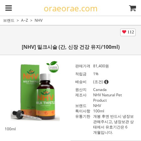
oraeorae.com
브랜드
A~Z
NHV
112
[NHV] 밀크시슬 (간, 신장 건강 유지/100ml)
판매가격
81,400
원
적립금
1%
배송비
(조건)
원산지
Canada
제조사
NHV Natural Pet
Product
브랜드
NHV
특이사항
100ml
유통기한
개봉 후엔 반드시 냉장보
관해주시고, 냉장보관 상
태에서 유효기간은 6
100ml
개월입니다.