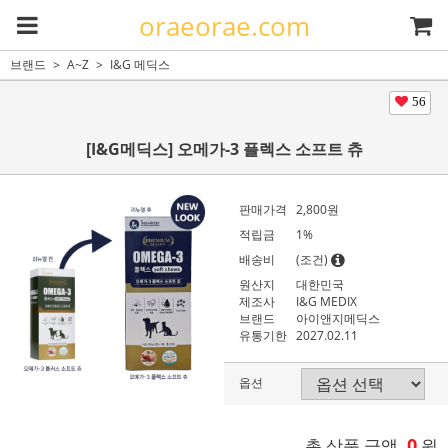
oraeorae.com
브랜드
A~Z
I&G 메딕스
56
[I&G메딕스] 오메가-3 플렉스 소프트 츄
판매가격
2,800원
적립금
1%
배송비
(조건)
원산지
대한민국
제조사
I&G MEDIX
브랜드
아이앤지메딕스
유통기한
2027.02.11
옵션
0
총 상품 금액
원