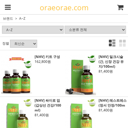
oraeorae.com
브랜드
A~Z
정렬
[NHV] 키트 구성
[NHV] 밀크시슬
162,800원
(간, 신장 건강 유
지/100ml)
81,400원
[NHV] 싸이로 업
[NHV] 레스트레스
(갑상선 건강/100
(정서 안정/100m
ml)
81,400원
81,400원