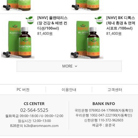
[NHV] 플랜태리스
[NHV] BK 디톡스
(장 건강 & 배변 컨
(체내 환경 & 면역
디션/100ml)
서포트 /100ml)
81,400원
81,400원
MORE
PC 버전
이용안내
고객센터
CS CENTER
BANK INFO
02-564-5525
국민은행 076902-04-179868(자동확인)
우리은행 1002-047-222190(자동확인)
월화목금 09:00~18:00 /수 09:00~12:00
신한은행 110-372-962603
점심시간 12:00~13:00
예금주 : 윤준국
B2B문의 b2b@aromnaom.com