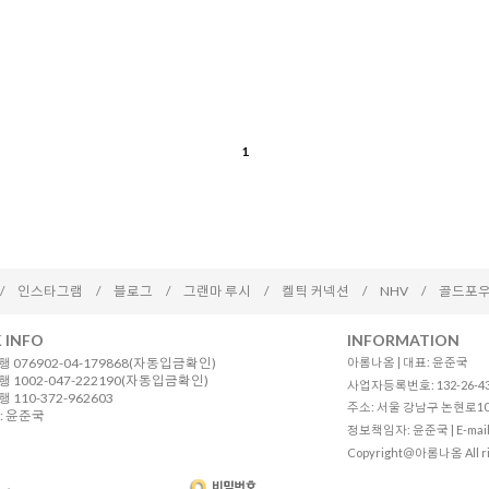
1
/
인스타그램
/
블로그
/
그랜마 루시
/
켈틱 커넥션
/
NHV
/
골드포우
 INFO
INFORMATION
 076902-04-179868(자동입금확인)
아롬나옴 | 대표: 윤준국
 1002-047-222190(자동입금확인)
사업자등록번호: 132-26-4
110-372-962603
주소: 서울 강남구 논현로10길 12
: 윤준국
정보책임자: 윤준국 | E-mail
Copyright＠아롬나옴 All ri