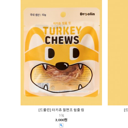
[드룰린] 터키츄 칠면조 힘줄 링
[
10g
3,000원