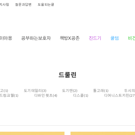
지사항
질문과답변
도움되는글
이야옹
공부하는보호자
책방X공존
진드기
쿨템
비
드룰린
고
(1)
도기데일리
(3)
도기맨
(2)
돌고래
(1)
두시의
드링크웰
(1)
디바인 펫츠
(4)
디스콜
(1)
디어니스트키친
(27