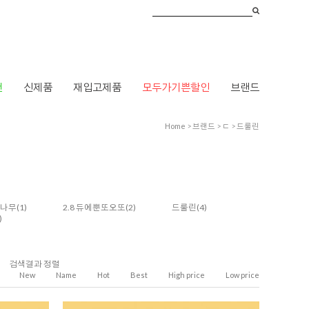
건
신제품
재입고제품
모두가기쁜할인
브랜드
Home
>
브랜드
>
ㄷ
>
드룰린
나무
(1)
2.8 듀에뿐또오또
(2)
드룰린
(4)
)
검색결과 정렬
New
Name
Hot
Best
High price
Low price