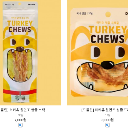
드룰린] 터키츄 칠면조 힘줄 스틱
[드룰린] 터키츄 칠면조 힘줄 
30g
10g
7,000원
3,000원