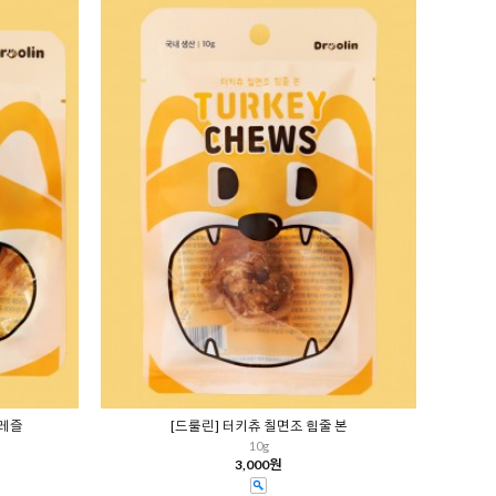
프레즐
[드룰린] 터키츄 칠면조 힘줄 본
10g
3,000원