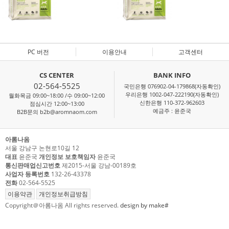
PC 버전
이용안내
고객센터
CS CENTER
BANK INFO
02-564-5525
국민은행 076902-04-179868(자동확인)
우리은행 1002-047-222190(자동확인)
월화목금 09:00~18:00 /수 09:00~12:00
신한은행 110-372-962603
점심시간 12:00~13:00
예금주 : 윤준국
B2B문의 b2b@aromnaom.com
아롬나옴
서울 강남구 논현로10길 12
대표
윤준국
개인정보 보호책임자
윤준국
통신판매업신고번호
제2015-서울 강남-00189호
사업자 등록번호
132-26-43378
전화
02-564-5525
이용약관
개인정보취급방침
Copyright＠아롬나옴 All rights reserved.
design by make#