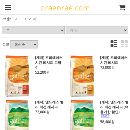
oraeorae.com
브랜드
ㄱ
게더
정렬
[게더] 프리에이커
[게더] 프리에이커
치킨 레시피 고양
치킨 레시피
이
73,000원
52,200원
[게더] 앤드레스 밸
[게더] 앤드레스 밸
리 비건 레시피
리 비건 레시피 (유
73,000원
통기한 할인)
58,400원