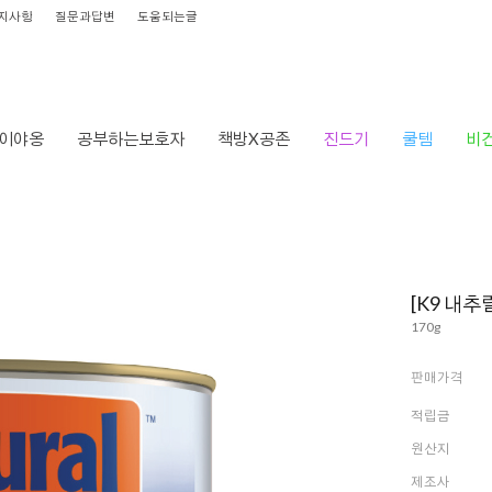
지사항
질문과답변
도움되는글
이야옹
공부하는보호자
책방X공존
진드기
쿨템
비
[K9 내추
170g
판매가격
적립금
원산지
제조사