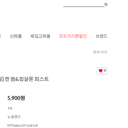
건
신제품
재입고제품
모두가기쁜할인
브랜드
현재 위치
HOME
>
강아지멍멍
>
주식
>
양
> [K9 내추럴] 캔 램&킹살몬 피스트
0
럴] 캔 램&킹살몬 피스트
5,900
원
1%
뉴질랜드
K9 Natural Food Ltd