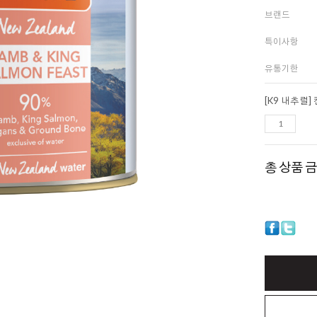
브랜드
특이사항
유통기한
[K9 내추럴
총 상품 