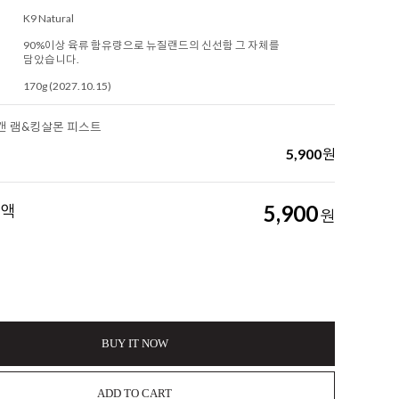
K9 Natural
90%이상 육류 함유량으로 뉴질랜드의 신선함 그 자체를
담았습니다.
170g (2027.10.15)
] 캔 램&킹살몬 피스트
5,900
원
금액
5,900
원
BUY IT NOW
ADD TO CART