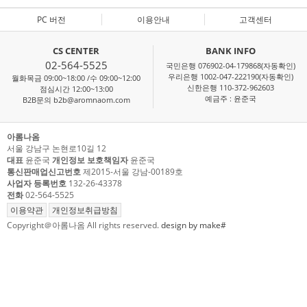
PC 버전
이용안내
고객센터
CS CENTER
BANK INFO
02-564-5525
국민은행 076902-04-179868(자동확인)
우리은행 1002-047-222190(자동확인)
월화목금 09:00~18:00 /수 09:00~12:00
신한은행 110-372-962603
점심시간 12:00~13:00
예금주 : 윤준국
B2B문의 b2b@aromnaom.com
아롬나옴
서울 강남구 논현로10길 12
대표
윤준국
개인정보 보호책임자
윤준국
통신판매업신고번호
제2015-서울 강남-00189호
사업자 등록번호
132-26-43378
전화
02-564-5525
이용약관
개인정보취급방침
Copyright＠아롬나옴 All rights reserved.
design by make#