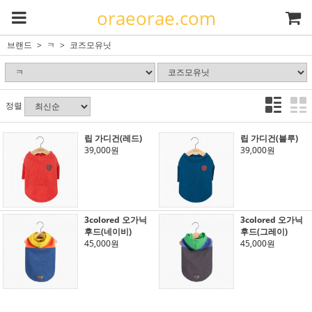
oraeorae.com
브랜드
ㅋ
코즈모유닛
정렬
립 가디건(레드)
립 가디건(블루)
39,000원
39,000원
3colored 오가닉
3colored 오가닉
후드(네이비)
후드(그레이)
45,000원
45,000원